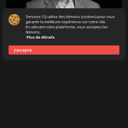
Services CQ utilise des témoins (cookies) pour vous
garantir la meilleure expérience sur notre site.
En utilisant notre plateforme, vous acceptez les
Alexandre Joyce
témoins.
Plus de détails
Créativité
J'accepte
Nous choisir, c'est aussi...
investir dans la
jeunesse du Québec